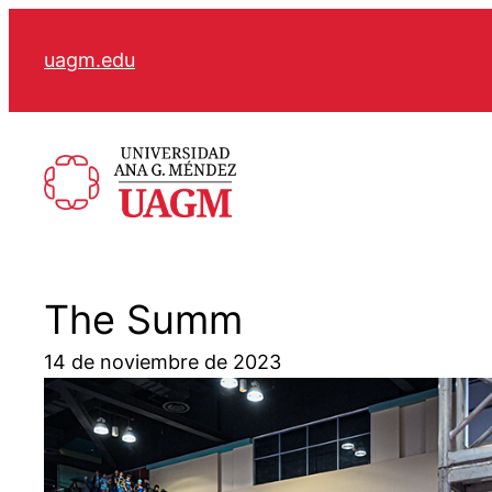
Skip
to
uagm.edu
content
The Summ
14 de noviembre de 2023