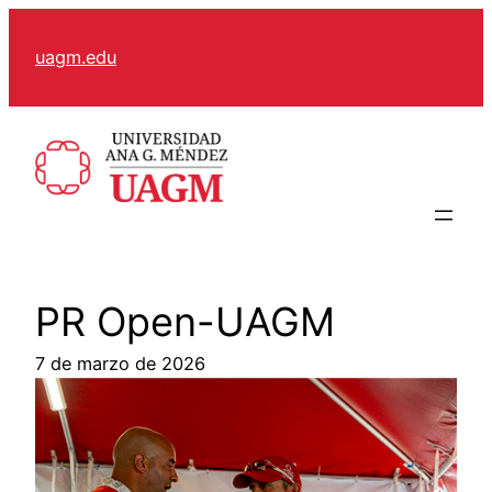
Skip
to
uagm.edu
content
PR Open-UAGM
7 de marzo de 2026